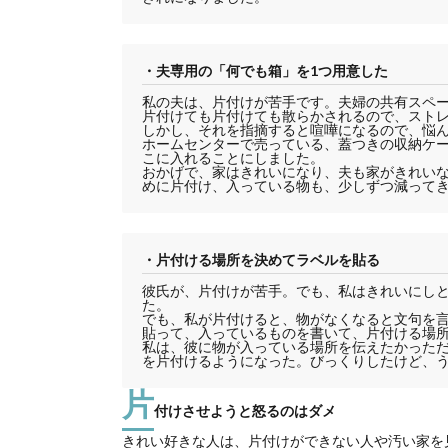
・夫専用の「何でも箱」を1つ用意した
私の夫は、片付けが苦手です。夫婦の共有スペ
片付けても片付けても散らかされるので、スト
しかし、それを指摘すると喧嘩になるので、悩ん
ホームセンターで売っている、蓋つきの収納ケ
こに入れることにしました。
おかげで、家はきれいになり、夫も家がきれい
めに片付け、入っている物も、少しずつ減って
・片付ける場所を決めてラベルを貼る
彼氏が、片付けが苦手。でも、私はきれいにし
た。
でも、私が片付けると、物がなくなると文句を
貼って、入っているものを書いて、片付ける場
私は、彼に物が入っている場所を伝えたかった
を片付けるようになった。びっくりしたけど、
片
付けさせようと怒るのはダメ
きれい好きな人は、片付けができない人や汚い家を