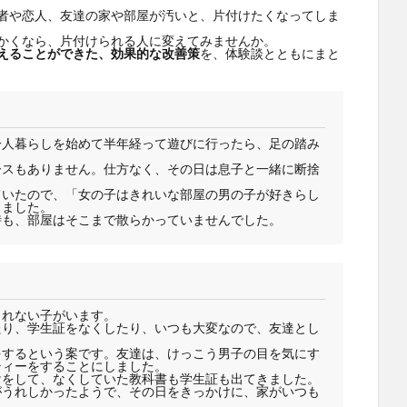
者や恋人、友達の家や部屋が汚いと、片付けたくなってしま
かくなら、片付けられる人に変えてみませんか。
えることができた、効果的な改善策
を、体験談とともにまと
一人暮らしを始めて半年経って遊びに行ったら、足の踏み
ースもありません。仕方なく、その日は息子と一緒に断捨
ていたので、「女の子はきれいな部屋の男の子が好きらし
りました。
時も、部屋はそこまで散らかっていませんでした。
られない子がいます。
たり、学生証をなくしたり、いつも大変なので、友達とし
をするという案です。友達は、けっこう男子の目を気にす
ティーをすることにしました。
けをして、なくしていた教科書も学生証も出てきました。
がうれしかったようで、その日をきっかけに、家がいつも