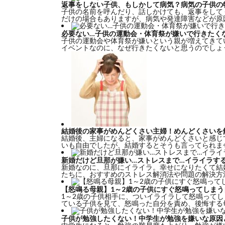
返事をしない子供、もしかして病気？病気の子供の
子供の名前を呼んだり、話しかけても、返事をして
だけの場合もありますが、病気や発達障害などが原因
必要ない…子供の運動会・体育祭が嫌いで行きたく
子供の運動会や体育祭が嫌いという親が増えてきて
イベントなのに、なぜ行きたくないと思うのでしょう
結婚後の家事がめんどくさい主婦！めんどくさいを
結婚後、主婦になると、家事がめんどくさいと感じ
いも自由でしたが、結婚するとそうも言ってられませ
新婚だけど旦那が嫌い…ストレスまで…イライラす
新婚なのに、旦那にイライラ。幸せになりたくて結
たちに、おすすめのストレス解消法や問題の解決方法
【怒鳴る母親】1～2歳の子供にすぐ怒鳴ってしま
1～2歳の子供相手に、ついイライラして怒鳴ってし
ている子供を見て、怒鳴った自分を責め、後悔する母
子供が勉強したくない！中学生が勉強を嫌いな原因