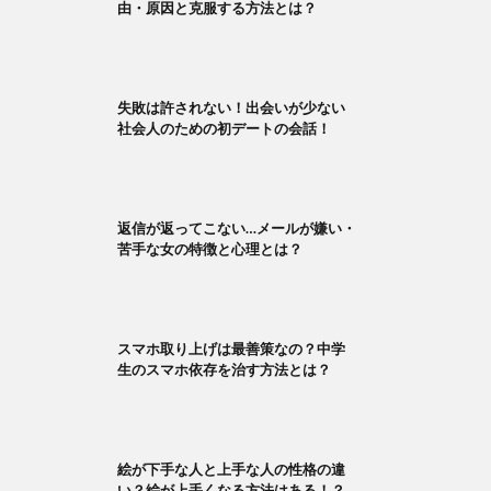
由・原因と克服する方法とは？
失敗は許されない！出会いが少ない
社会人のための初デートの会話！
返信が返ってこない…メールが嫌い・
苦手な女の特徴と心理とは？
スマホ取り上げは最善策なの？中学
生のスマホ依存を治す方法とは？
絵が下手な人と上手な人の性格の違
い？絵が上手くなる方法はある！？