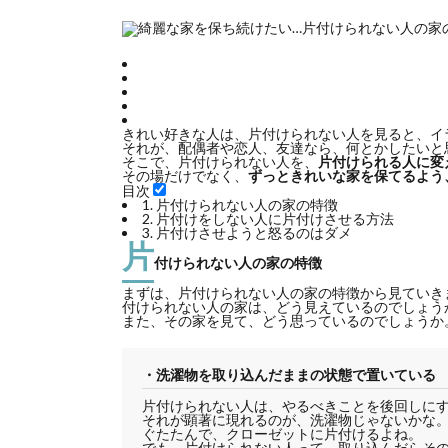
きれい好きな人は、片付けられない人を見ると、イ
それが、配偶者や恋人、友達なら、何とかしたいと
そこで、片付けられない人を、
片付けられる人に変
その場だけでなく、
ずっときれいな家を保てるよう
目次
1.
片付けられない人の家の特徴
2.
片付けをしない人に片付けさせる方法
3.
片付けさせようと怒るのはダメ
片
付けられない人の家の特徴
まずは、片付けられない人の家の特徴から見ていき
付けられない人の家は、どう見えているのでしょう
また、その家を見て、どう思っているのでしょうか
・洗濯物を取り込んだままの状態で置いている
片付けられない人は、やるべきことを後回しに
それが顕著に現れるのが、洗濯物じゃないかな
ぐたたんで、クローゼットに片付けるよね。
でも、片付けられない人って、取り込んだらそ