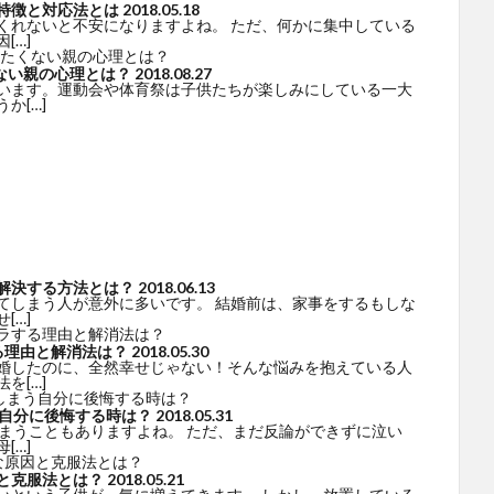
特徴と対応法とは
2018.05.18
くれないと不安になりますよね。 ただ、何かに集中している
[…]
ない親の心理とは？
2018.08.27
います。運動会や体育祭は子供たちが楽しみにしている一大
か[…]
解決する方法とは？
2018.06.13
てしまう人が意外に多いです。 結婚前は、家事をするもしな
[…]
る理由と解消法は？
2018.05.30
婚したのに、全然幸せじゃない！そんな悩みを抱えている人
を[…]
う自分に後悔する時は？
2018.05.31
まうこともありますよね。 ただ、まだ反論ができずに泣い
[…]
と克服法とは？
2018.05.21