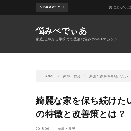
NEW ARTICLE
男にとっては致命的
悩みぺでぃあ
家庭,仕事から学校まで些細な悩みのWebマガジン
HOME
家事・育児
綺麗な家を保ち続けたい
綺麗な家を保ち続けた
の特徴と改善策とは？
2018.06.11
家事・育児