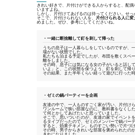
きれい好きで、片付けができる人からすると、配偶
いますよね。
しかし、片付けてあげるのは待ってください。せっ
そこで、片付けられない人を、
片付けられる人に変
めました。ぜひ、参考にしてくださいね。
・一緒に断捨離して釘を刺して帰った
うちの息子は一人暮らしをしているのですが、
場がない状態でした。
私たちも泊まる予定でしたが、布団を敷くスペ
離をしました。
その時、息子には気になる女の子がいると話し
いよ」と、この状態を保つよう、釘を刺して帰
その結果、また半年くらい経って遊びに行った
・ゼミの鍋パーティーを企画
友達の中で、一人ものすごく家が汚い、片付け
ワンルームで狭い部屋なのに、教科書をなくし
て何とかしてあげたいと思っていました。
そこで、思いついたのが、友達の家でイベント
るタイプだったので、ゼミのメンバーで鍋パー
すると、効果テキメン。ものすごい勢いで片づ
その時、男子からきれいな部屋を褒められたの
きれになりました。