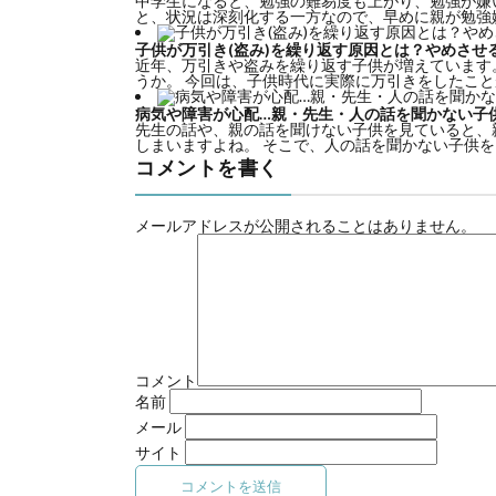
中学生になると、勉強の難易度も上がり、勉強が嫌
と、状況は深刻化する一方なので、早めに親が勉強嫌
子供が万引き(盗み)を繰り返す原因とは？やめさせ
近年、万引きや盗みを繰り返す子供が増えています
うか。 今回は、子供時代に実際に万引きをしたことが
病気や障害が心配…親・先生・人の話を聞かない子
先生の話や、親の話を聞けない子供を見ていると、
しまいますよね。 そこで、人の話を聞かない子供を、
コメントを書く
メールアドレスが公開されることはありません。
コメント
名前
メール
サイト