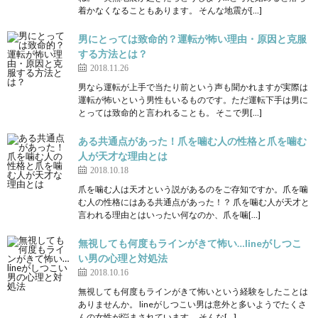
着かなくなることもあります。 そんな地震が[…]
男にとっては致命的？運転が怖い理由・原因と克服
する方法とは？
2018.11.26
男なら運転が上手で当たり前という声も聞かれますが実際は
運転が怖いという男性もいるものです。ただ運転下手は男に
とっては致命的と言われることも。 そこで男[…]
ある共通点があった！爪を噛む人の性格と爪を噛む
人が天才な理由とは
2018.10.18
爪を噛む人は天才という説があるのをご存知ですか。爪を噛
む人の性格にはある共通点があった！？ 爪を噛む人が天才と
言われる理由とはいったい何なのか、爪を噛[…]
無視しても何度もラインがきて怖い…lineがしつこ
い男の心理と対処法
2018.10.16
無視しても何度もラインがきて怖いという経験をしたことは
ありませんか。 lineがしつこい男は意外と多いようでたくさ
んの女性が悩まされています。 そんな[…]