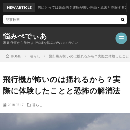
NEW ARTICLE
男にとっては致命的？運転が怖い理由・原因と克服する方法とは
悩みぺでぃあ
家庭,仕事から学校まで些細な悩みのWebマガジン
暮らし
飛行機が怖いのは揺れるから？実際に体験したこと
HOME
飛行機が怖いのは揺れるから？実
際に体験したことと恐怖の解消法
2018.07.17
暮らし