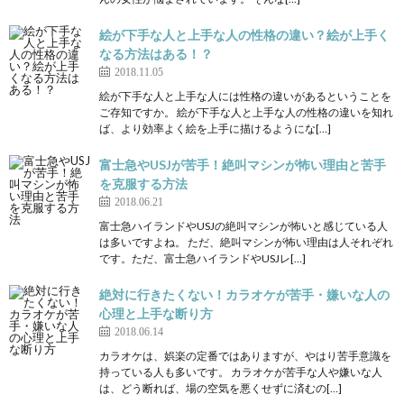
絵が下手な人と上手な人の性格の違い？絵が上手く
なる方法はある！？
2018.11.05
絵が下手な人と上手な人には性格の違いがあるということを
ご存知ですか。 絵が下手な人と上手な人の性格の違いを知れ
ば、より効率よく絵を上手に描けるようにな[…]
富士急やUSJが苦手！絶叫マシンが怖い理由と苦手
を克服する方法
2018.06.21
富士急ハイランドやUSJの絶叫マシンが怖いと感じている人
は多いですよね。 ただ、絶叫マシンが怖い理由は人それぞれ
です。ただ、富士急ハイランドやUSJレ[…]
絶対に行きたくない！カラオケが苦手・嫌いな人の
心理と上手な断り方
2018.06.14
カラオケは、娯楽の定番ではありますが、やはり苦手意識を
持っている人も多いです。 カラオケが苦手な人や嫌いな人
は、どう断れば、場の空気を悪くせずに済むの[…]