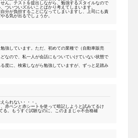
ません。テストを提出しながら、勉強するスタイルなので
め、ついついズルいことばかり考えてしまいます。
用自分が負担することになってしまいますし、上司にも責
ばやる気が出るでしょうか。
に勉強しています。ただ、初めての業種で（自動車販売
んどなので、私一人が会話にもついていけていない状態で
ある度に、検索しながら勉強していますが、ずっと足踏み
覚えられない・・・。
り、赤ペンと赤シートを使って暗記しようと試みてるけ
てる。もうすぐ試験なのに、このままじゃ不合格確