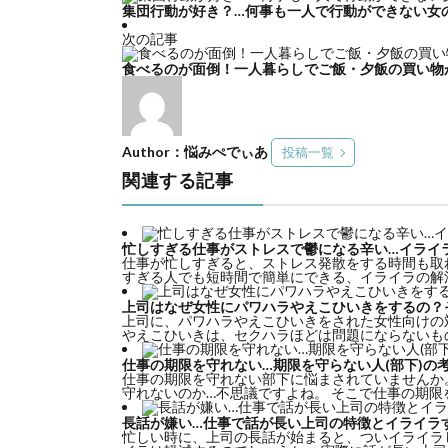
集団行動が好き？…何事も一人で行動ができない女
次の記事
食べるのが面倒！一人暮らしでご飯・夕飯の買い物
Author：悩みぺでぃあ
投稿一覧
関連する記事
忙しすぎる仕事がストレスで鬱になる辛い…イライ
仕事が忙しすぎると、ストレス発散をする時間も取
すぎる人でも短時間で簡単にできる、イライラの解消
上司はなぜ女性にパワハラやえこひいきをするの？
上司に、パワハラやえこひいきをされた女性向けの
やえこひいきは、セクハラほどは問題にならないもの
仕事の期限を守れない…期限を守らない人(部下)の
仕事の期限を守れない部下に悩まされていませんか
守れないのか…不思議ですよね。 そこで仕事の期限を
長話が嫌い…仕事で話が長い上司の特徴とイライラ
忙しい時に、上司の長話が始まると、ついイライラ