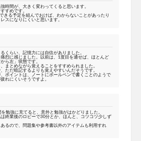
勉強時間が、大きく変わってくると思います。
おすすめです。
アできる予定を組んでおけば、わからないことがあったり
トレスになりにくいと思います。
きるくらい、記憶力には自信がありました。
痛烈に感じました。以前は、1度目を通せば、ほとんど
右から左」状態です。
ろ、まとめながら覚えることをすすめられました。
で、ただ暗記するよりも覚えやすいんだそうです。
が、ポイントは、ノートにボールペンで書くことのようで
が疲れにくいそうですよ。
間を勉強に充てると、意外と勉強がはかどりました。
は終業後のロビーで30分とか、ほんと、コツコツ少しず
もあるので、問題集や参考書以外のアイテムも利用すれ