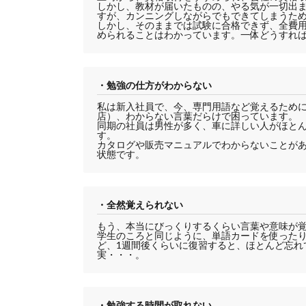
しかし、教材が届いたものの、やる気が一切出
すが、カンニングしながらでもできてしまうた
しかし、そのままでは試験に合格できず、全費
められることはわかっています。一体どうすれ
・勉強の仕方がわからない
私は新入社員で、今、専門用語など覚えるため
店）、わからない言葉だらけで困っています。
同期の社員は男性が多く、車に詳しい人がほと
す。
カタログや販売マニュアルでわからないことが
状態です。
・全然覚えられない
もう、本当にびっくりするくらい言葉や意味が
学生のころと同じように、単語カードを使った
ど、1週間後くらいに復習すると、ほとんど忘れ
実・・・。
・勉強する時間が取れない