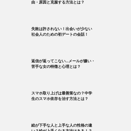
由・原因と克服する方法とは？
失敗は許されない！出会いが少ない
社会人のための初デートの会話！
返信が返ってこない…メールが嫌い・
苦手な女の特徴と心理とは？
スマホ取り上げは最善策なの？中学
生のスマホ依存を治す方法とは？
絵が下手な人と上手な人の性格の違
い？絵が上手くなる方法はある！？