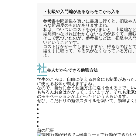
・初級や入門編があるならそこから入る
参考書や問題集を買いに書店に行くと、初級や入
ろな難易度のものがありますよね。
私は、ついついコストをかけまいと、上級編な
結局調べなければわからないものが多くて、無
そこで気づいたのが、参考書などは、初級や入
いということです。
コストはかかってしまいますが、得るものはと
編を手に取って、やる気がなくなっている方は
よ。
社
会人だからできる勉強方法
学生のころは、自由に使えるお金にも制限があった
に使えるお金が増えますよね。
なので、自分に合う勉強方法に巡り合えるまで、
い
もちろんお金はかかってしまいますが、それも
未来
のモチベーションが上がったという人もいます。
ぜひ、こだわりの勉強スタイルを築いて、効率よく
前の記事