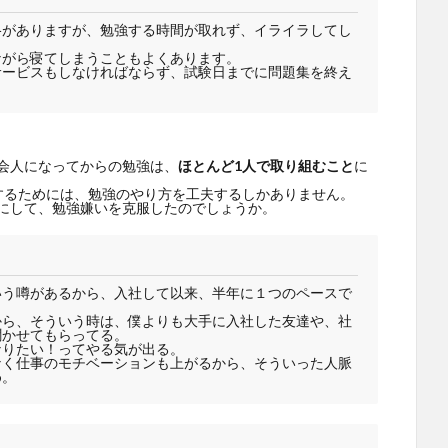
格がありますが、勉強する時間が取れず、イライラしてし
ながら寝てしまうこともよくあります。
サービスもしなければならず、試験日までに問題集を終え
会人になってからの勉強は、
ほとんど1人で取り組むこと
に
するためには、勉強のやり方を工夫するしかありません。
にして、勉強嫌いを克服したのでしょうか。
いう噂があるから、入社して以来、半年に１つのペースで
から、そういう時は、僕よりも大手に入社した友達や、社
聞かせてもらってる。
なりたい！ってやる気が出る。
なく仕事のモチベーションも上がるから、そういった人脈
め。