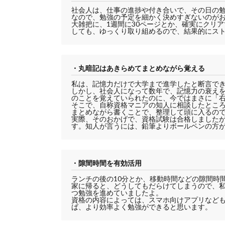
社会人は、仕事の進捗や付き合いで、その日の
なので、勉強の予定を細かく決めすぎないのが
大雑把に、1週間に30ページとか、確実にクリ
しても、ゆっくり取り組めるので、結果的にス
・丸暗記はあきらめてまとめながら覚える
私は、記憶力だけで大学まで進学したと断言で
しかし、社会人になって数年で、記憶力の衰えを
のことを覚えていられたのに、今ではまさに「
そこで、自称資格マニアの知人に相談したとこ
まとめながら書くことで、整理して頭に入るの
実際、そのおかげで、資格試験は合格しました
す。知人が言うには、鉛筆よりボールペンの方
・隙間時間を有効活用
ランチの後の10分とか、移動時間などの隙間時
家に帰ると、どうしてもだらけてしまうので、私
つ勉強を進めていましたよ。
資格の内容によっては、スマホ向けアプリなど
ば、より効率よく勉強ができると思います。