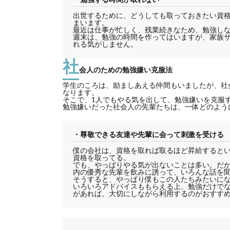
出世するために、どうしても取っておきたい資
まいます。
最近は仕事が忙しく、残業続きなため、勉強し
週末は、勉強の時間を作ってはいますが、家族
れる気がしません。
社
会人のための勉強嫌い克服法
学生のころは、励ましあえる仲間もいましたが、社
なります。
そこで、1人でもやる気を出して、勉強嫌いを克服
勉強嫌いだった社会人の先輩たちは、一体どのよう
・尊敬できる友達や先輩に会って刺激を受ける
僕の会社は、資格を取れば取るほど昇給すると
資格を取ってる。
でも、やっぱりやる気が出ないことは多い。だ
内の優秀な先輩を飲みに誘って、いろんな話を
そうすると、やっぱり僕もこの人たちみたいに
いろいろアドバイスももらえる上、勉強だけで
があれば、大切にしながら利用するのがおすす