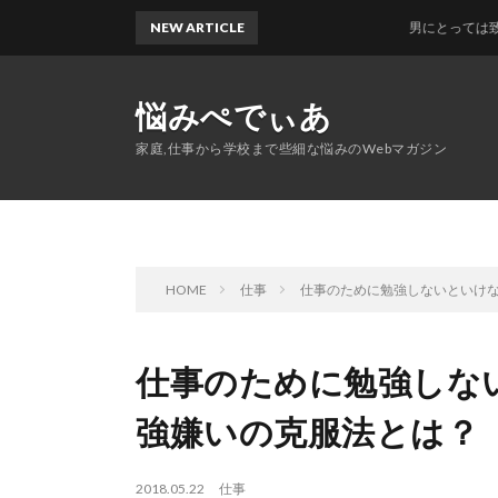
NEW ARTICLE
男にとっては致命的？運
悩みぺでぃあ
家庭,仕事から学校まで些細な悩みのWebマガジン
HOME
仕事
仕事のために勉強しないといけ
仕事のために勉強しな
強嫌いの克服法とは？
2018.05.22
仕事