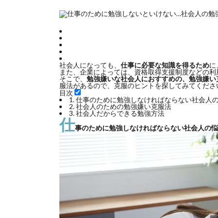
社会人になっても、
仕事に必要な知識を得るため
に
また、企業によっては、資格取得支援制度などの利
そこで、
勉強嫌いな社会人におすすめの、勉強嫌い
服法があるので、克服のヒントを探してみてくださ
目次
1.
仕事のために勉強しなければならない社会人
2.
社会人のための勉強嫌い克服法
3.
社会人だからできる勉強方法
仕
事のために勉強しなければならない社会人の悩