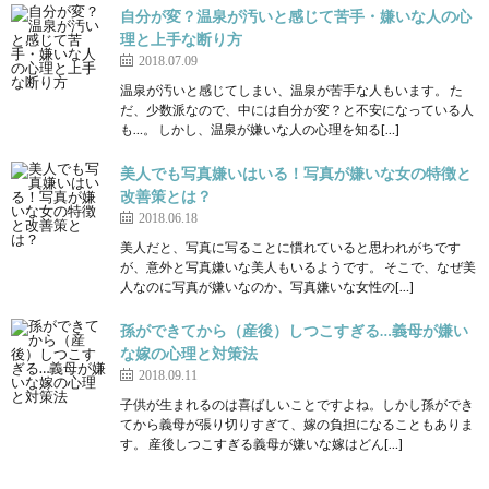
自分が変？温泉が汚いと感じて苦手・嫌いな人の心
理と上手な断り方
2018.07.09
温泉が汚いと感じてしまい、温泉が苦手な人もいます。 た
だ、少数派なので、中には自分が変？と不安になっている人
も…。 しかし、温泉が嫌いな人の心理を知る[…]
美人でも写真嫌いはいる！写真が嫌いな女の特徴と
改善策とは？
2018.06.18
美人だと、写真に写ることに慣れていると思われがちです
が、意外と写真嫌いな美人もいるようです。 そこで、なぜ美
人なのに写真が嫌いなのか、写真嫌いな女性の[…]
孫ができてから（産後）しつこすぎる…義母が嫌い
な嫁の心理と対策法
2018.09.11
子供が生まれるのは喜ばしいことですよね。しかし孫ができ
てから義母が張り切りすぎて、嫁の負担になることもありま
す。 産後しつこすぎる義母が嫌いな嫁はどん[…]