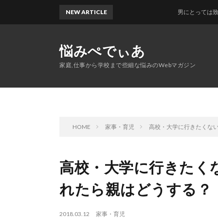
NEW ARTICLE
男にとっては致命的？運転
悩みぺでぃあ
家庭,仕事から学校まで些細な悩みのWebマガジン
HOME
家事・育児
高校・大学に行きたくない
高校・大学に行きたくな
れたら親はどうする？
2018.03.12
家事・育児