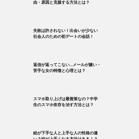
由・原因と克服する方法とは？
失敗は許されない！出会いが少ない
社会人のための初デートの会話！
返信が返ってこない…メールが嫌い・
苦手な女の特徴と心理とは？
スマホ取り上げは最善策なの？中学
生のスマホ依存を治す方法とは？
絵が下手な人と上手な人の性格の違
い？絵が上手くなる方法はある！？