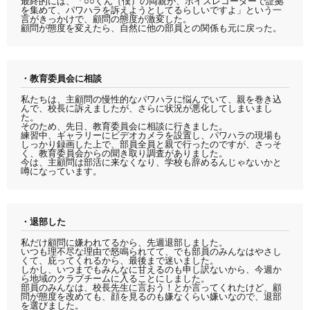
最終的には、「○○くん（僕）の両親が、ボイスレコーダーで証拠
を集めて、パワハラを訴えようとしてるらしいですよ」という一
言がきっかけで、顧問の態度が激変した。
顧問が態度を変えたら、自然に他の部員との関係も元に戻った。
・教育委員会に相談
私たちは、主顧問の慢性的なパワハラに悩んでいて、親を巻き込
んで、校長に訴えましたが、さらに状況が悪化してしまいまし
た。
そのため、先日、教育委員会に相談に行きました。
練習中、ギャラリーにビデオカメラを設置し、パワハラの現場も
しっかり録画した上で、部員全員と親で行ったのですが、さっそ
く、教育委員会からの聞き取り調査がありました。
今は、主顧問は部活に来なくなり、学校も辞めるんじゃないかと
噂になっています。
・退部した
私だけ顧問に嫌われてるから、先週退部しました。
いつも理不尽な理由で怒鳴られてて、でも部員のみんなはやさし
くて、庇ってくれるから、最後まで迷いました。
しかし、いつまでもみんなに甘えるのも申し訳ないから、今週か
ら地域のクラブチームに入ることにしました。
部員のみんなは、校長先生に言おう！とか言ってくれたけど、顧
問が態度を改めても、顔を見るのも嫌なくらい嫌いなので、退部
を選びました。