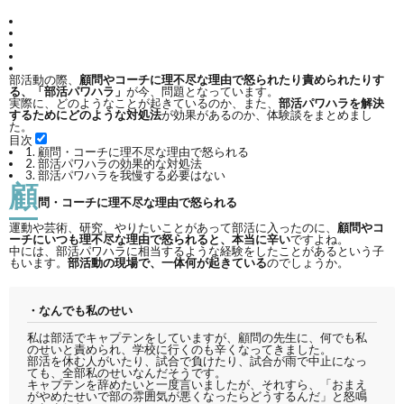
部活動の際、
顧問やコーチに理不尽な理由で怒られたり責められたりす
る、「部活パワハラ」
が今、問題となっています。
実際に、どのようなことが起きているのか、また、
部活パワハラを解決
するためにどのような対処法
が効果があるのか、体験談をまとめまし
た。
目次
1.
顧問・コーチに理不尽な理由で怒られる
2.
部活パワハラの効果的な対処法
3.
部活パワハラを我慢する必要はない
顧
問・コーチに理不尽な理由で怒られる
運動や芸術、研究、やりたいことがあって部活に入ったのに、
顧問やコ
ーチにいつも理不尽な理由で怒られると、本当に辛い
ですよね。
中には、部活パワハラに相当するような経験をしたことがあるという子
もいます。
部活動の現場で、一体何が起きている
のでしょうか。
・なんでも私のせい
私は部活でキャプテンをしていますが、顧問の先生に、何でも私
のせいと責められ、学校に行くのも辛くなってきました。
部活を休む人がいたり、試合で負けたり、試合が雨で中止になっ
ても、全部私のせいなんだそうです。
キャプテンを辞めたいと一度言いましたが、それすら、「おまえ
がやめたせいで部の雰囲気が悪くなったらどうするんだ」と怒鳴