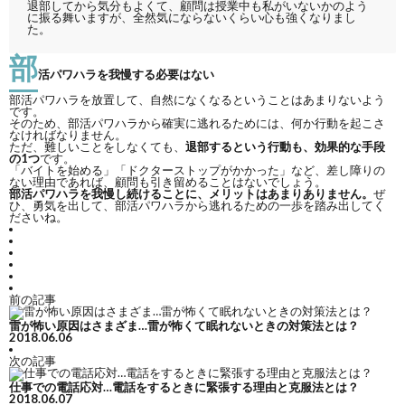
退部してから気分もよくて、顧問は授業中も私がいないかのよう
に振る舞いますが、全然気にならないくらい心も強くなりまし
た。
部
活パワハラを我慢する必要はない
部活パワハラを放置して、自然になくなるということはあまりないよう
です。
そのため、部活パワハラから確実に逃れるためには、何か行動を起こさ
なければなりません。
ただ、難しいことをしなくても、
退部するという行動も、効果的な手段
の1つ
です。
「バイトを始める」「ドクターストップがかかった」など、差し障りの
ない理由であれば、顧問も引き留めることはないでしょう。
部活パワハラを我慢し続けることに、メリットはあまりありません。
ぜ
ひ、勇気を出して、部活パワハラから逃れるための一歩を踏み出してく
ださいね。
前の記事
雷が怖い原因はさまざま…雷が怖くて眠れないときの対策法とは？
2018.06.06
次の記事
仕事での電話応対…電話をするときに緊張する理由と克服法とは？
2018.06.07