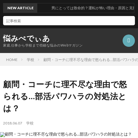
NEW ARTICLE
男にとっては致命的？運転が怖い理由・原因と克服する
悩みぺでぃあ
家庭,仕事から学校まで些細な悩みのWebマガジン
HOME
学校
顧問・コーチに理不尽な理由で怒られる…部活パワハラ
顧問・コーチに理不尽な理由で怒
られる…部活パワハラの対処法と
は？
2018.06.07
学校