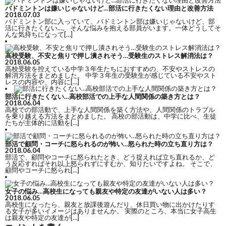
バドミントンは嫌いじゃないけど…部活に行きたくない理由と改善方法
2018.07.03
バドミントン部に入っていて、バドミントン部は嫌いじゃないけど、部
活に行きたくない…。 そんな悩みを抱える部員がいます。一体どうしてそ
んな気持ちになって[…]
高校受験、不安と焦りで押し潰されそう…受験生のストレス解消法は？
2018.06.05
高校受験を控えている中学３年生たちにおすすめの、不安やストレスの
解消方法をまとめました。 中学３年生の受験生が感じている不安やスト
レスの内容や、内容に[…]
部活に行きたくない…高校部活での上手な人間関係の築き方とは？
2018.06.04
高校での部活動で、上手な人間関係を築く方法や、人間関係のトラブル
を乗り越える方法をまとめました。 高校の部活動は、中学に比べ、生徒
たちが主体的に活動を[…]
部活で顧問・コーチに怒られるのが怖い…怒られた時の立ち直り方は？
2018.06.04
部活で、顧問やコーチに怒られたとき、どう捉えれば立ち直れるか、ど
う反応すればそれ以上怒られずにすむか、知りたいですよね。 そこで、
顧問やコーチに怒られ[…]
女子の悩み…高校生になっても親友や特定の友達がいない人は多い？
2018.06.05
高校生になったら、親友と放課後遊んだり、休日買い物に出かけたりす
る女子が多いイメージはありませんか。 実際のところ、本当に女子高生
は親友や特定の友達が[…]