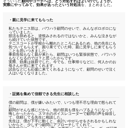
そういった
顧問やコーチへは、どう対処すればよいのでしょうか。
実際にやってみて、効果があったという対処法
を、まとめました。
・親に見学に来てもらった
私たちテニス部は、パワハラ顧問のせいで、みんなボロボロにな
っていました。
部活を辞めると、逆恨みされるのではないかと、みんな泣きなが
ら続けていた状態です。
テニスコートが学校から離れたところにあるため、他の先生にも
気づいてもらえず、困り果てていた時、親に見学しに来てもらう
ことを思いつきました。
事前告知もなく親が来たら、顧問はいつも緊張状態で、パワハラ
もなくなるのでは？と思ったからです。
実際、効果は抜群でした。今でも、仕事帰りなどに、何人かのお
母さんが見に来てくれます。
試合などにも応援に来てくれるようになって、顧問のせいで泣く
人はいなくなりました。
・証拠を集めて信頼できる先生に相談した
僕の顧問は、僕が嫌いみたいで、いつも理不尽な理由で怒られて
た。
顧問がそんな感じだから、他の部員も僕をハブるようになって、
悔しかったから、スマホのボイスレコーダーで顧問の声を録音し
て、信頼してる先生に相談した。
先生は、僕が下手に動くと、余計いやがらせをされるかもしれな
いからと、少しずつ顧問にアプローチしてくれて。