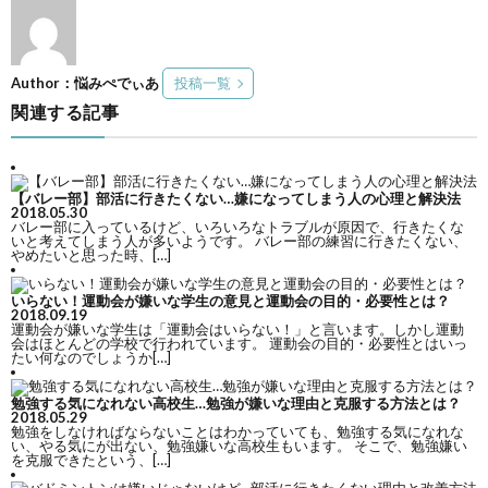
Author：悩みぺでぃあ
投稿一覧
関連する記事
【バレー部】部活に行きたくない…嫌になってしまう人の心理と解決法
2018.05.30
バレー部に入っているけど、いろいろなトラブルが原因で、行きたくな
いと考えてしまう人が多いようです。 バレー部の練習に行きたくない、
やめたいと思った時、[…]
いらない！運動会が嫌いな学生の意見と運動会の目的・必要性とは？
2018.09.19
運動会が嫌いな学生は「運動会はいらない！」と言います。しかし運動
会はほとんどの学校で行われています。 運動会の目的・必要性とはいっ
たい何なのでしょうか[…]
勉強する気になれない高校生…勉強が嫌いな理由と克服する方法とは？
2018.05.29
勉強をしなければならないことはわかっていても、勉強する気になれな
い、やる気にが出ない、勉強嫌いな高校生もいます。 そこで、勉強嫌い
を克服できたという、[…]