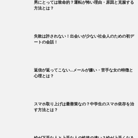
男にとっては致命的？運転が怖い理由・原因と克服する
方法とは？
失敗は許されない！出会いが少ない社会人のための初デ
ートの会話！
返信が返ってこない…メールが嫌い・苦手な女の特徴と
心理とは？
スマホ取り上げは最善策なの？中学生のスマホ依存を治
す方法とは？
絵が下手な人と上手な人の性格の違い？絵が上手くなる