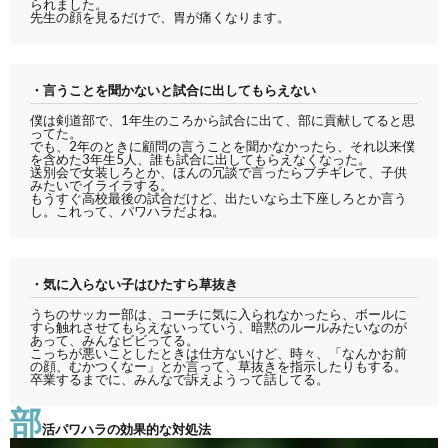
られました。
先生の顔を見るだけで、胃が痛くなります。
・言うことを聞かないと試合に出してもらえない
僕は剣道部で、1年生のころから試合に出て、部に貢献してると思
ってた。
でも、2年のときに顧問の言うことを聞かなかったら、それ以来僕
を含めた3年生5人、誰も試合に出してもらえなくなった。
送別会で女装しろとか、ほんの冗談で言ったらブチギレて、子供
みたいでイライラする。
もうすぐ高校最後の試合だけど、出たいなら土下座しろとか言う
し。これって、パワハラだよね。
・気に入らない子はひたすら草抜き
うちのサッカー部は、コーチに気に入られなかったら、ボールに
すら触れさせてもらえないっていう、暗黙のルールみたいなのが
あって、みんなビビってる。
こっちが悪いことしたときは仕方ないけど、時々、「なんかお前
の顔、むかつくなー」とか言って、草抜きを指示したりもする。
卒業するまでに、みんなで訴えようって話してる。
部
活パワハラの効果的な対処法